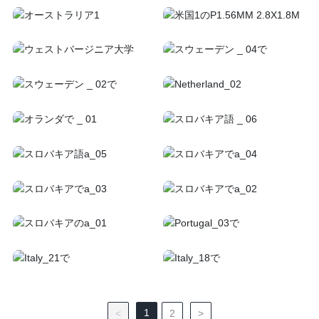
1
<
2
>